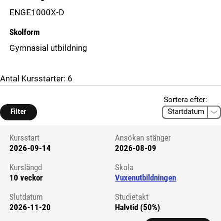
ENGE1000X-D
Skolform
Gymnasial utbildning
Antal Kursstarter:
6
Sortera efter:
Filter
Kursstart
Ansökan stänger
2026-09-14
2026-08-09
Kursstart 6326528
Kurslängd
Skola
10 veckor
Vuxenutbildningen
Slutdatum
Studietakt
2026-11-20
Halvtid (50%)