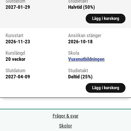
Slutdatum
Studietakt
2027-01-29
Halvtid (50%)
Lägg i kurskorg
Kursstart
Ansökan stänger
2026-11-23
2026-10-18
Kursstart 6326533
Kurslängd
Skola
20 veckor
Vuxenutbildningen
Slutdatum
Studietakt
2027-04-09
Deltid (25%)
Lägg i kurskorg
Frågor & svar
Skolor