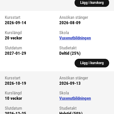
Lägg i kurskorg
Kursstart
Ansökan stänger
2026-09-14
2026-08-09
Kursstart 6326529
Kurslängd
Skola
20 veckor
Vuxenutbildningen
Slutdatum
Studietakt
2027-01-29
Deltid (25%)
Lägg i kurskorg
Kursstart
Ansökan stänger
2026-10-19
2026-09-13
Kursstart 6326530
Kurslängd
Skola
10 veckor
Vuxenutbildningen
Slutdatum
Studietakt
2026-12-25
Halvtid (50%)