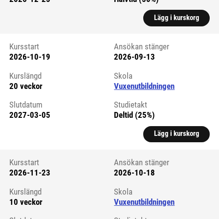
Lägg i kurskorg
Kursstart
Ansökan stänger
2026-10-19
2026-09-13
Kursstart 6326531
Kurslängd
Skola
20 veckor
Vuxenutbildningen
Slutdatum
Studietakt
2027-03-05
Deltid (25%)
Lägg i kurskorg
Kursstart
Ansökan stänger
2026-11-23
2026-10-18
Kursstart 6326532
Kurslängd
Skola
10 veckor
Vuxenutbildningen