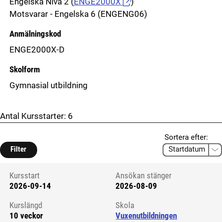
Engelska Nivå 2
(
ENGE2000X
)
Motsvarar - Engelska 6 (ENGENG06)
Anmälningskod
ENGE2000X-D
Skolform
Gymnasial utbildning
Antal Kursstarter:
6
Sortera efter:
Filter
Kursstart
Ansökan stänger
2026-09-14
2026-08-09
Kursstart 6326534
Kurslängd
Skola
10 veckor
Vuxenutbildningen