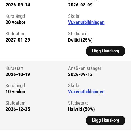
2026-09-14
2026-08-09
Kursstart 6326747
Kurslängd
Skola
20 veckor
Vuxenutbildningen
Slutdatum
Studietakt
2027-01-29
Deltid (25%)
Lägg i kurskorg
Kursstart
Ansökan stänger
2026-10-19
2026-09-13
Kursstart 6326748
Kurslängd
Skola
10 veckor
Vuxenutbildningen
Slutdatum
Studietakt
2026-12-25
Halvtid (50%)
Lägg i kurskorg