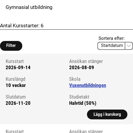
Gymnasial utbildning
Antal Kursstarter:
6
Sortera efter:
Filter
Kursstart
Ansökan stänger
2026-09-14
2026-08-09
Kursstart 6326746
Kurslängd
Skola
10 veckor
Vuxenutbildningen
Slutdatum
Studietakt
2026-11-20
Halvtid (50%)
Lägg i kurskorg
Kursstart
Ansökan stänger