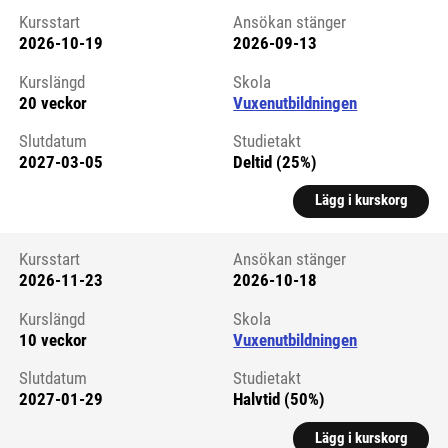
Kursstart
Ansökan stänger
2026-10-19
2026-09-13
Kursstart 6326749
Kurslängd
Skola
20 veckor
Vuxenutbildningen
Slutdatum
Studietakt
2027-03-05
Deltid (25%)
Lägg i kurskorg
Kursstart
Ansökan stänger
2026-11-23
2026-10-18
Kursstart 6326750
Kurslängd
Skola
10 veckor
Vuxenutbildningen
Slutdatum
Studietakt
2027-01-29
Halvtid (50%)
Lägg i kurskorg