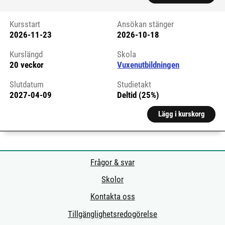
Kursstart
Ansökan stänger
2026-11-23
2026-10-18
Kursstart 6326751
Kurslängd
Skola
20 veckor
Vuxenutbildningen
Slutdatum
Studietakt
2027-04-09
Deltid (25%)
Lägg i kurskorg
Frågor & svar
Skolor
Kontakta oss
Tillgänglighetsredogörelse