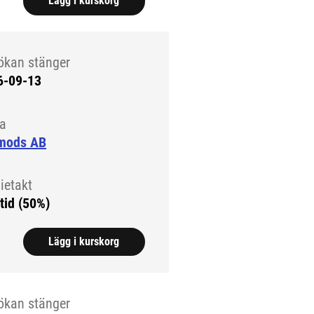
Lägg i kurskorg
ökan stänger
6-09-13
la
mods AB
ietakt
tid (50%)
Lägg i kurskorg
ökan stänger