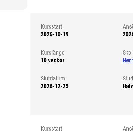
Kursstart
Ans
2026-10-19
202
Kursstart 6326862
Kurslängd
Sko
10 veckor
Her
Slutdatum
Stud
2026-12-25
Halv
Kursstart
Ans