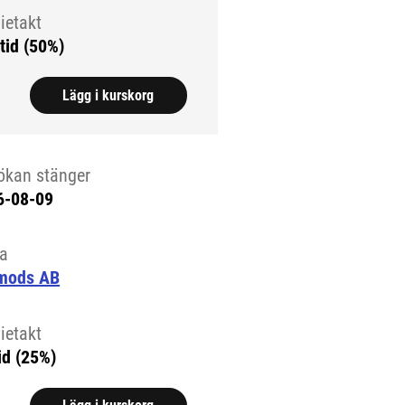
ietakt
tid (50%)
Lägg i kurskorg
ökan stänger
6-08-09
la
mods AB
ietakt
id (25%)