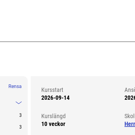
Rensa
Kursstart
Ans
2026-09-14
202
Kursstart 6326860
Mindre information
3
Kurslängd
Sko
10 veckor
Her
3