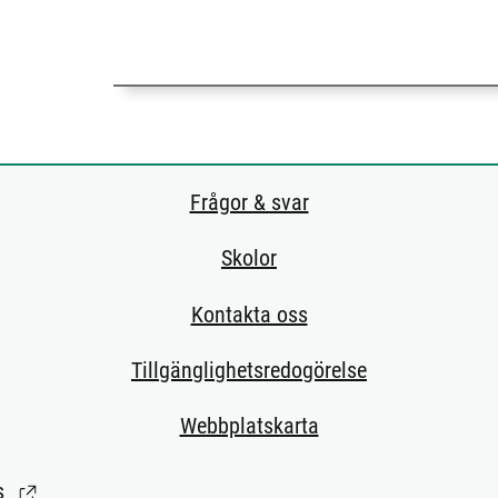
Frågor & svar
Skolor
Kontakta oss
Tillgänglighetsredogörelse
Webbplatskarta
s
(Länk till extern sida.)