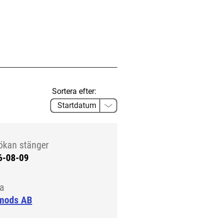
Sortera efter:
ökan stänger
6-08-09
la
mods AB