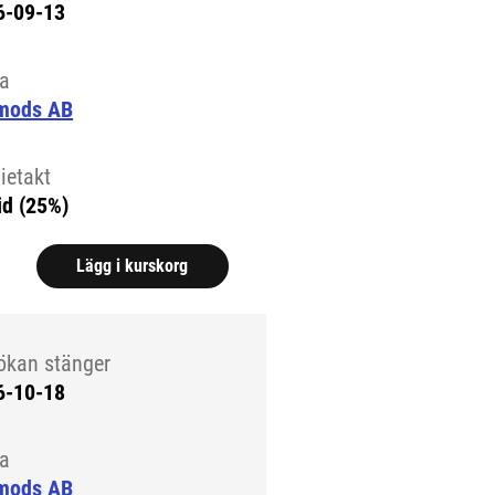
6-09-13
la
mods AB
ietakt
id (25%)
Lägg i kurskorg
ökan stänger
6-10-18
la
mods AB