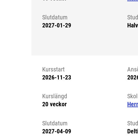
Slutdatum
Stud
2027-01-29
Halv
Kursstart
Ans
2026-11-23
202
Kursstart 6326865
Kurslängd
Sko
20 veckor
Her
Slutdatum
Stud
2027-04-09
Delt