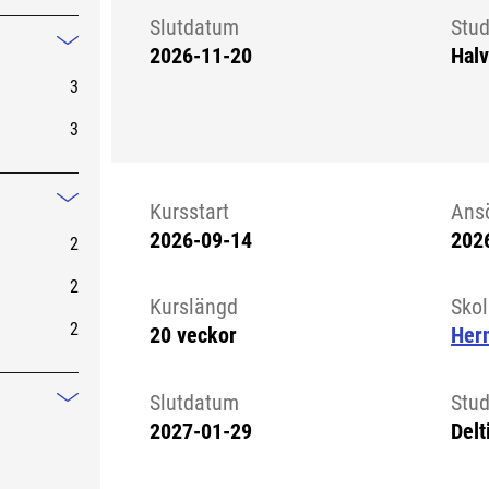
Slutdatum
Stud
2026-11-20
Halv
Mindre information
3
3
Kursstart
Ans
Mindre information
2026-09-14
202
2
Kursstart 6326861
2
Kurslängd
Sko
2
20 veckor
Her
Slutdatum
Stud
Mindre information
2027-01-29
Delt