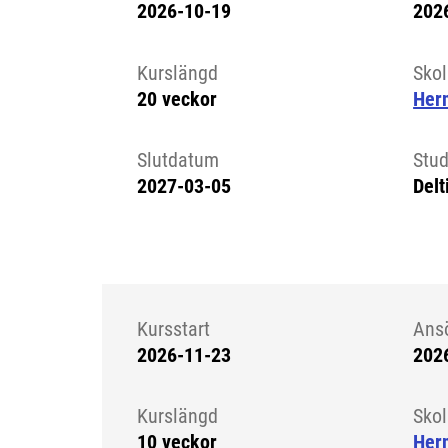
2026-10-19
202
Kursstart 6326863
Kurslängd
Sko
20 veckor
Her
Slutdatum
Stud
2027-03-05
Delt
Kursstart
Ans
2026-11-23
202
Kursstart 6326864
Kurslängd
Sko
10 veckor
Her