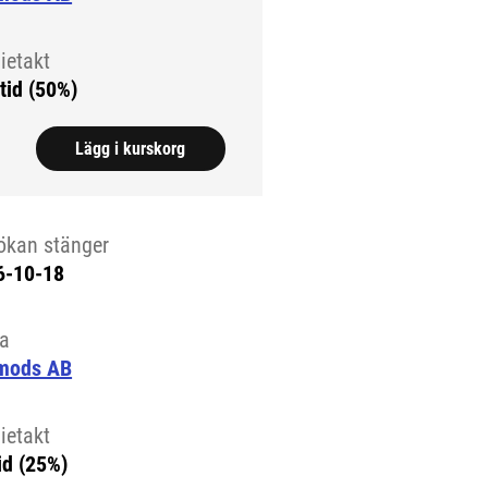
ietakt
tid (50%)
Lägg i kurskorg
ökan stänger
6-10-18
la
mods AB
ietakt
id (25%)