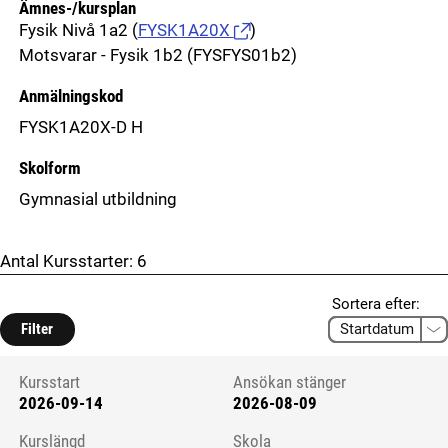
Ämnes-/kursplan
Fysik Nivå 1a2
(
FYSK1A20X
)
Motsvarar - Fysik 1b2 (FYSFYS01b2)
Anmälningskod
FYSK1A20X-D H
Skolform
Gymnasial utbildning
Antal Kursstarter:
6
Sortera efter:
Filter
Kursstart
Ansökan stänger
2026-09-14
2026-08-09
Kursstart 6326836
Kurslängd
Skola