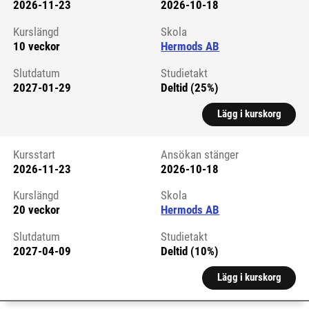
2026-11-23
2026-10-18
Kursstart 6326840
Kurslängd
Skola
10 veckor
Hermods AB
Slutdatum
Studietakt
2027-01-29
Deltid (25%)
Lägg i kurskorg
Kursstart
Ansökan stänger
2026-11-23
2026-10-18
Kursstart 6326841
Kurslängd
Skola
20 veckor
Hermods AB
Slutdatum
Studietakt
2027-04-09
Deltid (10%)
Lägg i kurskorg