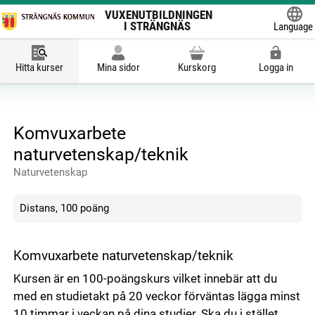
VUXENUTBILDNINGEN
I STRÄNGNÄS
Language
Powered
Hitta kurser
Mina sidor
Kurskorg
Logga in
Komvuxarbete
naturvetenskap/teknik
Naturvetenskap
Distans, 100 poäng
Komvuxarbete naturvetenskap/teknik
Kursen är en 100-poängskurs vilket innebär att du
med en studietakt på 20 veckor förväntas lägga minst
10 timmar i veckan på dina studier. Ska du i stället