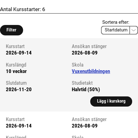
Antal Kursstarter:
6
Sortera efter:
Filter
Kursstart
Ansökan stänger
2026-09-14
2026-08-09
Kursstart 6326818
Kurslängd
Skola
10 veckor
Vuxenutbildningen
Slutdatum
Studietakt
2026-11-20
Halvtid (50%)
Lägg i kurskorg
Kursstart
Ansökan stänger
2026-09-14
2026-08-09
Kursstart 6326819
Kurslängd
Skola