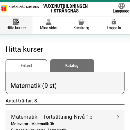
VUXENUTBILDNINGEN
I STRÄNGNÄS
Language
Powered
Hitta kurser
Mina sidor
Kurskorg
Logga in
Hitta kurser
Fritext
Katalog
Matematik (9 st)
Vald kategori:
Antal träffar:
8
don't click me
don't click me
Matematik – fortsättning Nivå 1b
Motsvarar - Matematik 3b