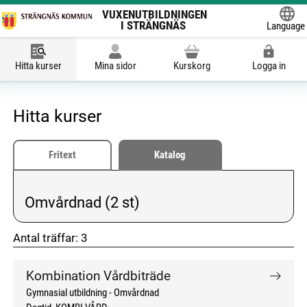
VUXENUTBILDNINGEN
I STRÄNGNÄS
Language
Powered
Hitta kurser
Mina sidor
Kurskorg
Logga in
Hitta kurser
Fritext
Katalog
Omvårdnad (2 st)
Vald kategori:
Antal träffar:
3
don't click me
don't click me
Kombination Vårdbiträde
Gymnasial utbildning
Omvårdnad