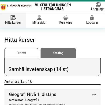
VUXENUTBILDNINGEN
I STRÄNGNÄS
Language
Powered
Hitta kurser
Mina sidor
Kurskorg
Logga in
Hitta kurser
Fritext
Katalog
Samhällsvetenskap (14 st)
Vald kategori:
Antal träffar:
16
don't click me
don't click me
Geografi Nivå 1, distans
Motsvarar - Geografi 1