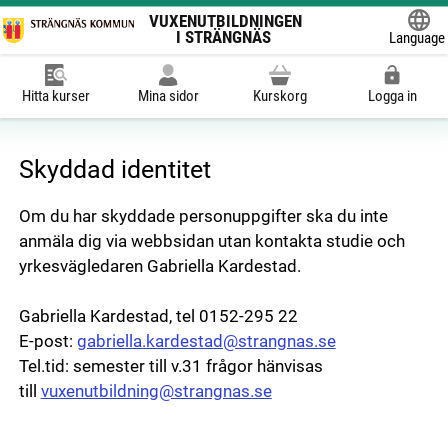
VUXENUTBILDNINGEN
I STRÄNGNÄS
Language
Powered
Hitta kurser
Mina sidor
Kurskorg
Logga in
Skyddad identitet
Om du har skyddade personuppgifter ska du inte
anmäla dig via webbsidan utan kontakta studie och
yrkesvägledaren Gabriella Kardestad.
Gabriella Kardestad, tel 0152-295 22
E-post:
gabriella.kardestad@strangnas.se
Tel.tid: semester till v.31 frågor hänvisas
till
vuxenutbildning@strangnas.se