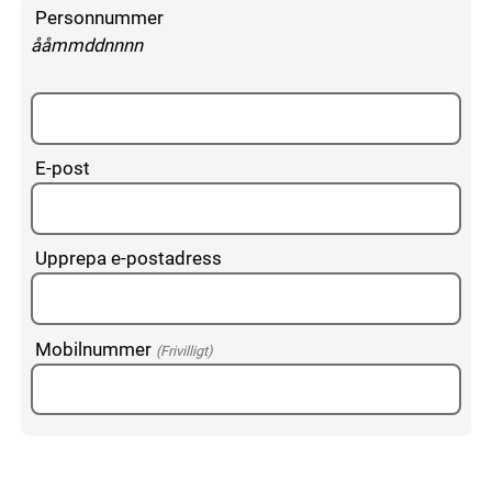
Fyll i dina personuppgifter
Personnummer
enligt följande mönster:
ååmmddnnnn
E-post
Upprepa e-postadress
Mobilnummer
(Frivilligt)