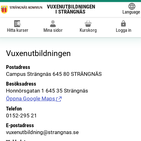
VUXENUTBILDNINGEN
I STRÄNGNÄS
Language
Powered
Hitta kurser
Mina sidor
Kurskorg
Logga in
Vuxenutbildningen
Postadress
Campus Strängnäs 645 80 STRÄNGNÄS
Besöksadress
Honnörsgatan 1 645 35 Strängnäs
Öppna Google Maps
(Länk till extern sida.)
Telefon
0152-295 21
E-postadress
vuxenutbildning@strangnas.se