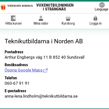
VUXENUTBILDNINGEN
I STRÄNGNÄS
Language
Powered
Hitta kurser
Mina sidor
Kurskorg
Logga in
Teknikutbildarna i Norden AB
Postadress
Arthur Engbergs väg 11 B 852 40 Sundsvall
Besöksadress
Öppna Google Maps
(Länk till extern sida.)
Telefon
060-67 91 91
E-postadress
anna-lena.lindholm@teknikutbildarna.se