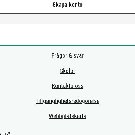
Skapa konto
Frågor & svar
Skolor
Kontakta oss
Tillgänglighetsredogörelse
Webbplatskarta
s
(Länk till extern sida.)